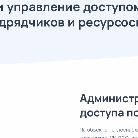
и управление доступо
одрядчиков и ресурсо
Администр
доступа п
На объекте теплоснабж