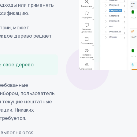
одходы или применять
ссификацию.
трии, может
аждое дерево решает
ь своё дерево
требованные
рибором, пользователь
 и текущие нештатные
зации. Никаких
 требуется.
С выполняются