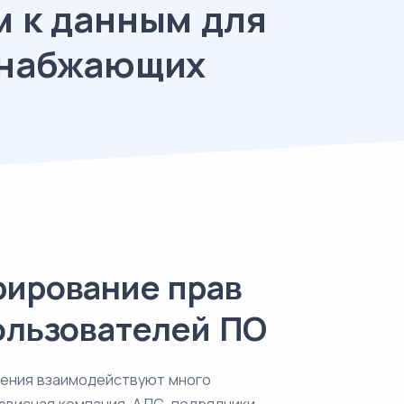
м к данным для
снабжающих
ирование прав
ользователей ПО
ения взаимодействуют много