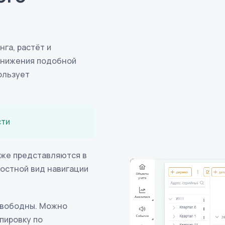
га, растёт и
снижения подобной
ользует
сти
кже представляются в
ростной вид навигации
свободны. Можно
пировку по