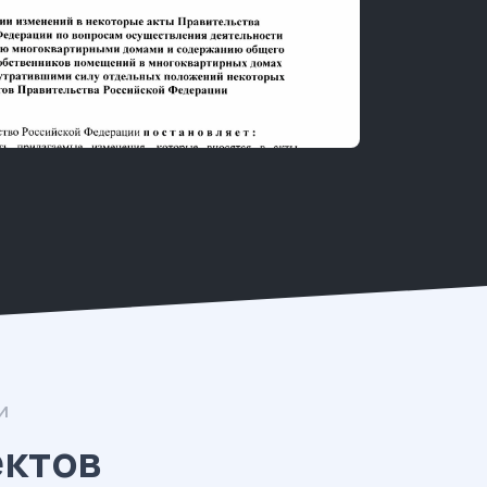
И
ектов