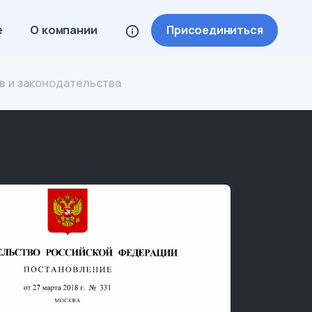
е
О компании
Присоединиться
 и законодательства